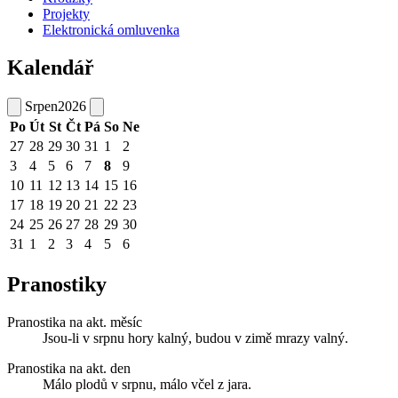
Projekty
Elektronická omluvenka
Kalendář
Srpen
2026
Po
Út
St
Čt
Pá
So
Ne
27
28
29
30
31
1
2
3
4
5
6
7
8
9
10
11
12
13
14
15
16
17
18
19
20
21
22
23
24
25
26
27
28
29
30
31
1
2
3
4
5
6
Pranostiky
Pranostika na akt. měsíc
Jsou-li v srpnu hory kalný, budou v zimě mrazy valný.
Pranostika na akt. den
Málo plodů v srpnu, málo včel z jara.