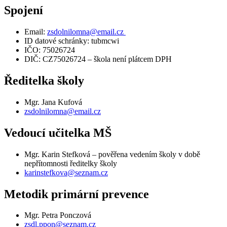
Spojení
Email:
zsdolnilomna@email.cz
ID datové schránky: tubmcwi
IČO: 75026724
DIČ: CZ75026724 – škola není plátcem DPH
Ředitelka školy
Mgr. Jana Kufová
zsdolnilomna@email.cz
Vedoucí učitelka MŠ
Mgr. Karin Stefková – pověřena vedením školy v době
nepřítomnosti ředitelky školy
karinstefkova@seznam.cz
Metodik primární prevence
Mgr. Petra Ponczová
zsdl.ppon@seznam.cz