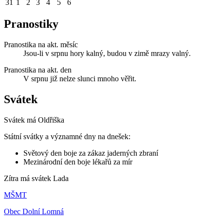
31
1
2
3
4
5
6
Pranostiky
Pranostika na akt. měsíc
Jsou-li v srpnu hory kalný, budou v zimě mrazy valný.
Pranostika na akt. den
V srpnu již nelze slunci mnoho věřit.
Svátek
Svátek má
Oldřiška
Státní svátky a významné dny na dnešek:
Světový den boje za zákaz jaderných zbraní
Mezinárodní den boje lékařů za mír
Zítra má svátek
Lada
MŠMT
Obec Dolní Lomná