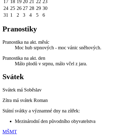
17
18
19
20
21
22
23
24
25
26
27
28
29
30
31
1
2
3
4
5
6
Pranostiky
Pranostika na akt. měsíc
Moc hub srpnových - moc vánic sněhových.
Pranostika na akt. den
Málo plodů v srpnu, málo včel z jara.
Svátek
Svátek má
Soběslav
Zítra má svátek
Roman
Státní svátky a významné dny na zítřek:
Mezinárodní den původního obyvatelstva
MŠMT