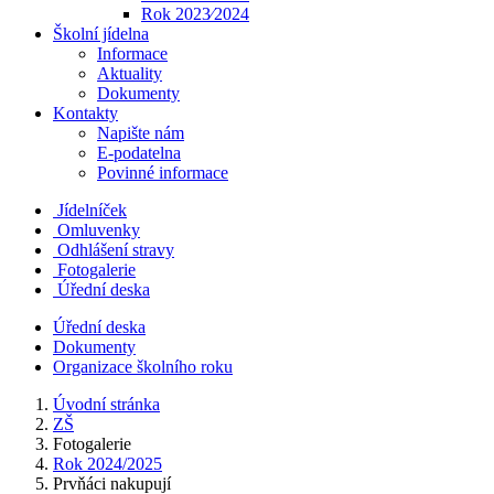
Rok 2023⁄2024
Školní jídelna
Informace
Aktuality
Dokumenty
Kontakty
Napište nám
E-podatelna
Povinné informace
Jídelníček
Omluvenky
Odhlášení stravy
Fotogalerie
Úřední deska
Úřední deska
Dokumenty
Organizace školního roku
Úvodní stránka
ZŠ
Fotogalerie
Rok 2024/2025
Prvňáci nakupují