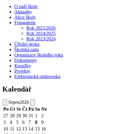
O naší škole
Aktuality
Akce školy
Fotogalerie
Rok 2025⁄2026
Rok 2024⁄2025
Rok 2023⁄2024
Úřední deska
Školská rada
Organizace školního roku
Dokumenty
Kroužky
Projekty
Elektronická omluvenka
Kalendář
Srpen
2026
Po
Út
St
Čt
Pá
So
Ne
27
28
29
30
31
1
2
3
4
5
6
7
8
9
10
11
12
13
14
15
16