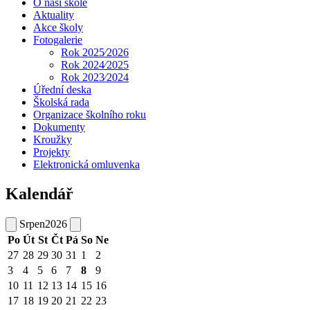
O naší škole
Aktuality
Akce školy
Fotogalerie
Rok 2025⁄2026
Rok 2024⁄2025
Rok 2023⁄2024
Úřední deska
Školská rada
Organizace školního roku
Dokumenty
Kroužky
Projekty
Elektronická omluvenka
Kalendář
Srpen
2026
Po
Út
St
Čt
Pá
So
Ne
27
28
29
30
31
1
2
3
4
5
6
7
8
9
10
11
12
13
14
15
16
17
18
19
20
21
22
23