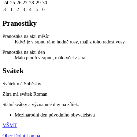
24
25
26
27
28
29
30
31
1
2
3
4
5
6
Pranostiky
Pranostika na akt. měsíc
Když je v srpnu ráno hodně rosy, mají z toho radost vosy.
Pranostika na akt. den
Málo plodů v srpnu, málo včel z jara.
Svátek
Svátek má
Soběslav
Zítra má svátek
Roman
Státní svátky a významné dny na zítřek:
Mezinárodní den původního obyvatelstva
MŠMT
Obec Dolní Lomná