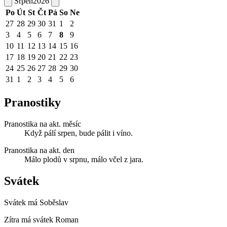
Srpen
2026
Po
Út
St
Čt
Pá
So
Ne
27
28
29
30
31
1
2
3
4
5
6
7
8
9
10
11
12
13
14
15
16
17
18
19
20
21
22
23
24
25
26
27
28
29
30
31
1
2
3
4
5
6
Pranostiky
Pranostika na akt. měsíc
Když pálí srpen, bude pálit i víno.
Pranostika na akt. den
Málo plodů v srpnu, málo včel z jara.
Svátek
Svátek má
Soběslav
Zítra má svátek
Roman