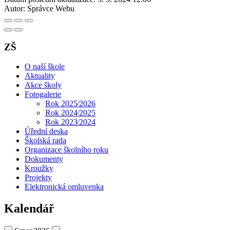
Autor:
Správce Webu
ZŠ
O naší škole
Aktuality
Akce školy
Fotogalerie
Rok 2025⁄2026
Rok 2024⁄2025
Rok 2023⁄2024
Úřední deska
Školská rada
Organizace školního roku
Dokumenty
Kroužky
Projekty
Elektronická omluvenka
Kalendář