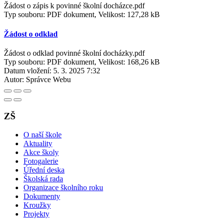
Žádost o zápis k povinné školní docházce.pdf
Typ souboru: PDF dokument, Velikost: 127,28 kB
Žádost o odklad
Žádost o odklad povinné školní docházky.pdf
Typ souboru: PDF dokument, Velikost: 168,26 kB
Datum vložení:
5. 3. 2025 7:32
Autor:
Správce Webu
ZŠ
O naší škole
Aktuality
Akce školy
Fotogalerie
Úřední deska
Školská rada
Organizace školního roku
Dokumenty
Kroužky
Projekty