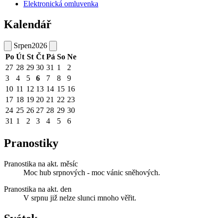
Elektronická omluvenka
Kalendář
Srpen
2026
Po
Út
St
Čt
Pá
So
Ne
27
28
29
30
31
1
2
3
4
5
6
7
8
9
10
11
12
13
14
15
16
17
18
19
20
21
22
23
24
25
26
27
28
29
30
31
1
2
3
4
5
6
Pranostiky
Pranostika na akt. měsíc
Moc hub srpnových - moc vánic sněhových.
Pranostika na akt. den
V srpnu již nelze slunci mnoho věřit.