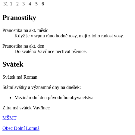
31
1
2
3
4
5
6
Pranostiky
Pranostika na akt. měsíc
Když je v srpnu ráno hodně rosy, mají z toho radost vosy.
Pranostika na akt. den
Do svatého Vavřince nechval pšenice.
Svátek
Svátek má
Roman
Státní svátky a významné dny na dnešek:
Mezinárodní den původního obyvatelstva
Zítra má svátek
Vavřinec
MŠMT
Obec Dolní Lomná