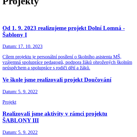
Projekty
Od 1. 9. 2023 realizujeme projekt Dolní Lomná -
Šablony I
Datum:
17. 10. 2023
Cílem projektu je personální posílení o školního asistenta MŠ,
vzájemná spolupráce pedagogů, podpora žáků ohrožených školním
neúspěchem a spolupráce s rodiči dětí a žáků.
Ve škole jsme realizovali projekt Doučování
Datum:
5. 9. 2022
Projekt
Realizovali jsme aktivity v rámci projektu
ŠABLONY III
Datum:
5. 9. 2022