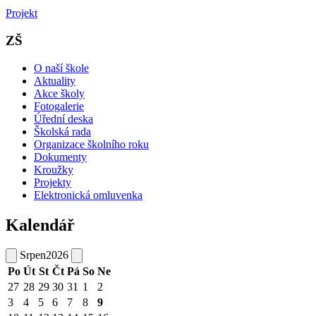
Projekt
ZŠ
O naší škole
Aktuality
Akce školy
Fotogalerie
Úřední deska
Školská rada
Organizace školního roku
Dokumenty
Kroužky
Projekty
Elektronická omluvenka
Kalendář
Srpen
2026
Po
Út
St
Čt
Pá
So
Ne
27
28
29
30
31
1
2
3
4
5
6
7
8
9