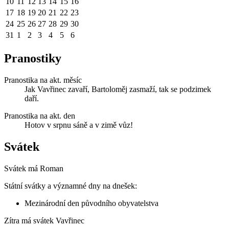
10
11
12
13
14
15
16
17
18
19
20
21
22
23
24
25
26
27
28
29
30
31
1
2
3
4
5
6
Pranostiky
Pranostika na akt. měsíc
Jak Vavřinec zavaří, Bartoloměj zasmaží, tak se podzimek
daří.
Pranostika na akt. den
Hotov v srpnu sáně a v zimě vůz!
Svátek
Svátek má
Roman
Státní svátky a významné dny na dnešek:
Mezinárodní den původního obyvatelstva
Zítra má svátek
Vavřinec