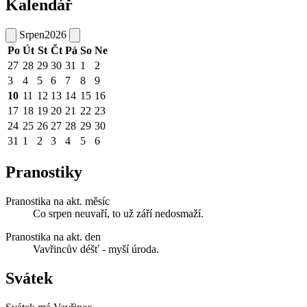
Kalendář
Srpen
2026
Po
Út
St
Čt
Pá
So
Ne
27
28
29
30
31
1
2
3
4
5
6
7
8
9
10
11
12
13
14
15
16
17
18
19
20
21
22
23
24
25
26
27
28
29
30
31
1
2
3
4
5
6
Pranostiky
Pranostika na akt. měsíc
Co srpen neuvaří, to už září nedosmaží.
Pranostika na akt. den
Vavřincův déšť - myší úroda.
Svátek