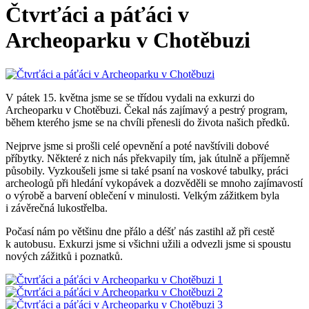
Čtvrťáci a páťáci v
Archeoparku v Chotěbuzi
V pátek 15. května jsme se se třídou vydali na exkurzi do
Archeoparku v Chotěbuzi. Čekal nás zajímavý a pestrý program,
během kterého jsme se na chvíli přenesli do života našich předků.
Nejprve jsme si prošli celé opevnění a poté navštívili dobové
příbytky. Některé z nich nás překvapily tím, jak útulně a příjemně
působily. Vyzkoušeli jsme si také psaní na voskové tabulky, práci
archeologů při hledání vykopávek a dozvěděli se mnoho zajímavostí
o výrobě a barvení oblečení v minulosti. Velkým zážitkem byla
i závěrečná lukostřelba.
Počasí nám po většinu dne přálo a déšť nás zastihl až při cestě
k autobusu. Exkurzi jsme si všichni užili a odvezli jsme si spoustu
nových zážitků i poznatků.