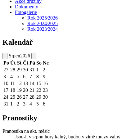
Akce družiny
Dokumenty
Fotogalerie
Rok 2025⁄2026
Rok 2024⁄2025
Rok 2023⁄2024
Kalendář
Srpen
2026
Po
Út
St
Čt
Pá
So
Ne
27
28
29
30
31
1
2
3
4
5
6
7
8
9
10
11
12
13
14
15
16
17
18
19
20
21
22
23
24
25
26
27
28
29
30
31
1
2
3
4
5
6
Pranostiky
Pranostika na akt. měsíc
Jsou-li v srpnu hory kalný, budou v zimě mrazy valný.