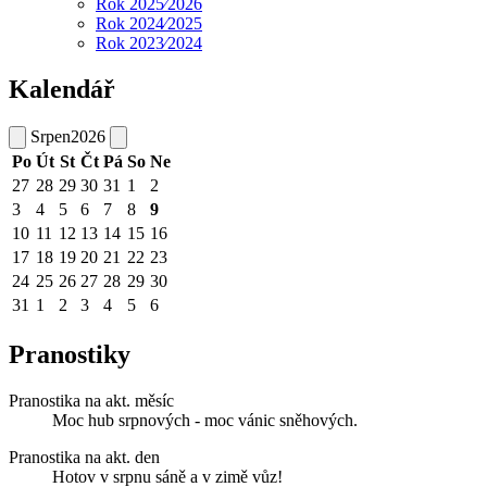
Rok 2025⁄2026
Rok 2024⁄2025
Rok 2023⁄2024
Kalendář
Srpen
2026
Po
Út
St
Čt
Pá
So
Ne
27
28
29
30
31
1
2
3
4
5
6
7
8
9
10
11
12
13
14
15
16
17
18
19
20
21
22
23
24
25
26
27
28
29
30
31
1
2
3
4
5
6
Pranostiky
Pranostika na akt. měsíc
Moc hub srpnových - moc vánic sněhových.
Pranostika na akt. den
Hotov v srpnu sáně a v zimě vůz!