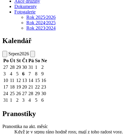
Akce družiny
Dokumenty
Fotogalerie
Rok 2025⁄2026
Rok 2024⁄2025
Rok 2023⁄2024
Kalendář
Srpen
2026
Po
Út
St
Čt
Pá
So
Ne
27
28
29
30
31
1
2
3
4
5
6
7
8
9
10
11
12
13
14
15
16
17
18
19
20
21
22
23
24
25
26
27
28
29
30
31
1
2
3
4
5
6
Pranostiky
Pranostika na akt. měsíc
Když je v srpnu ráno hodně rosy, mají z toho radost vosy.