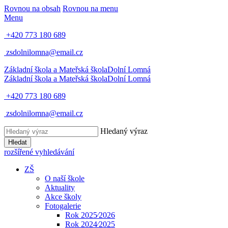
Rovnou na obsah
Rovnou na menu
Menu
+420 773 180 689
zsdolnilomna@email.cz
Základní škola a Mateřská škola
Dolní Lomná
Základní škola a Mateřská škola
Dolní Lomná
+420 773 180 689
zsdolnilomna@email.cz
Hledaný výraz
Hledat
rozšířené vyhledávání
ZŠ
O naší škole
Aktuality
Akce školy
Fotogalerie
Rok 2025⁄2026
Rok 2024⁄2025