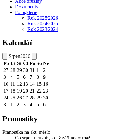
Akce družiny
Dokumenty
Fotogalerie
Rok 2025⁄2026
Rok 2024⁄2025
Rok 2023⁄2024
Kalendář
Srpen
2026
Po
Út
St
Čt
Pá
So
Ne
27
28
29
30
31
1
2
3
4
5
6
7
8
9
10
11
12
13
14
15
16
17
18
19
20
21
22
23
24
25
26
27
28
29
30
31
1
2
3
4
5
6
Pranostiky
Pranostika na akt. měsíc
Co srpen neuvaří, to už září nedosmaží.