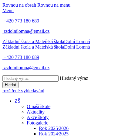
Rovnou na obsah
Rovnou na menu
Menu
+420 773 180 689
zsdolnilomna@email.cz
Základní škola a Mateřská škola
Dolní Lomná
Základní škola a Mateřská škola
Dolní Lomná
+420 773 180 689
zsdolnilomna@email.cz
Hledaný výraz
Hledat
rozšířené vyhledávání
ZŠ
O naší škole
Aktuality
Akce školy
Fotogalerie
Rok 2025⁄2026
Rok 2024⁄2025