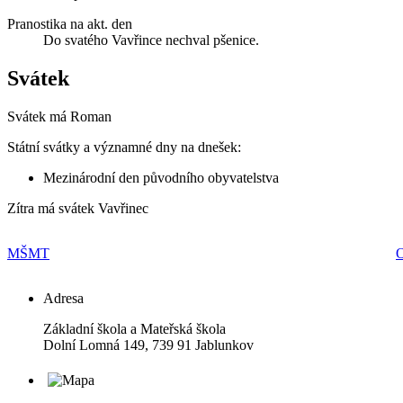
Pranostika na akt. den
Do svatého Vavřince nechval pšenice.
Svátek
Svátek má
Roman
Státní svátky a významné dny na dnešek:
Mezinárodní den původního obyvatelstva
Zítra má svátek
Vavřinec
MŠMT
O
Adresa
Základní škola a Mateřská škola
Dolní Lomná 149, 739 91 Jablunkov