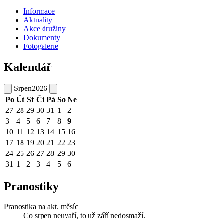
Informace
Aktuality
Akce družiny
Dokumenty
Fotogalerie
Kalendář
Srpen
2026
Po
Út
St
Čt
Pá
So
Ne
27
28
29
30
31
1
2
3
4
5
6
7
8
9
10
11
12
13
14
15
16
17
18
19
20
21
22
23
24
25
26
27
28
29
30
31
1
2
3
4
5
6
Pranostiky
Pranostika na akt. měsíc
Co srpen neuvaří, to už září nedosmaží.