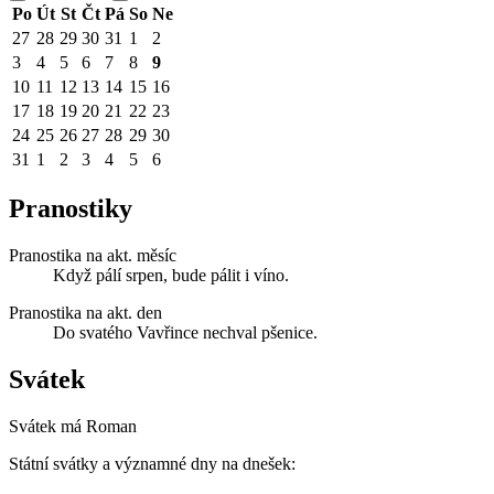
Po
Út
St
Čt
Pá
So
Ne
27
28
29
30
31
1
2
3
4
5
6
7
8
9
10
11
12
13
14
15
16
17
18
19
20
21
22
23
24
25
26
27
28
29
30
31
1
2
3
4
5
6
Pranostiky
Pranostika na akt. měsíc
Když pálí srpen, bude pálit i víno.
Pranostika na akt. den
Do svatého Vavřince nechval pšenice.
Svátek
Svátek má
Roman
Státní svátky a významné dny na dnešek: