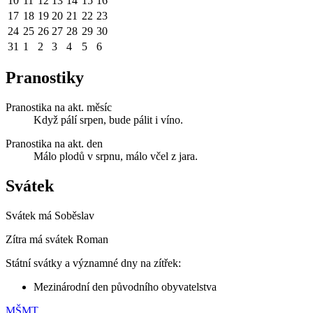
10
11
12
13
14
15
16
17
18
19
20
21
22
23
24
25
26
27
28
29
30
31
1
2
3
4
5
6
Pranostiky
Pranostika na akt. měsíc
Když pálí srpen, bude pálit i víno.
Pranostika na akt. den
Málo plodů v srpnu, málo včel z jara.
Svátek
Svátek má
Soběslav
Zítra má svátek
Roman
Státní svátky a významné dny na zítřek:
Mezinárodní den původního obyvatelstva
MŠMT