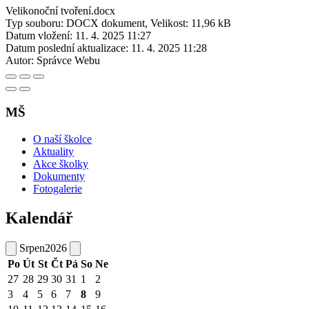
Velikonoční tvoření.docx
Typ souboru: DOCX dokument, Velikost: 11,96 kB
Datum vložení:
11. 4. 2025 11:27
Datum poslední aktualizace:
11. 4. 2025 11:28
Autor:
Správce Webu
MŠ
O naší školce
Aktuality
Akce školky
Dokumenty
Fotogalerie
Kalendář
Srpen
2026
Po
Út
St
Čt
Pá
So
Ne
27
28
29
30
31
1
2
3
4
5
6
7
8
9